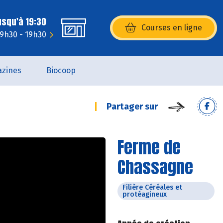
usqu'à 19:30
Courses en ligne
(s’ouvre dans une nouvelle fenêtr
 9h30 - 19h30
zines
Biocoop
Partager sur
Ferme de
Chassagne
Filière Céréales et
protéagineux