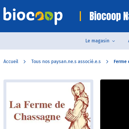
Biocoop N
Le magasin
Accueil
Tous nos paysan.ne.s associé.e.s
Ferme 