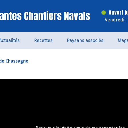
antes Chantiers Navals
Ouvert j
Vendredi :
Actualités
Recettes
Paysans associés
Maga
de Chassagne