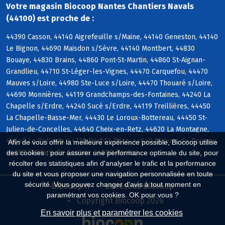
Votre magasin Biocoop Nantes Chantiers Navals
(44100) est proche de :
44390 Casson, 44140 Aigrefeuille s/Maine, 44140 Geneston, 44140
Le Bignon, 44690 Maisdon s/Sèvre, 44140 Montbert, 44830
Bouaye, 44830 Brains, 44860 Pont-St-Martin, 44860 St-Aignan-
Grandlieu, 44710 St-Léger-les-Vignes, 44470 Carquefou, 44470
Mauves s/Loire, 44980 Ste-Luce s/Loire, 44470 Thouaré s/Loire,
44690 Monnières, 44119 Grandchamps-des-Fontaines, 44240 La
Chapelle s/Erdre, 44240 Sucé s/Erdre, 44119 Treillières, 44450
La Chapelle-Basse-Mer, 44430 Le Loroux-Bottereau, 44450 St-
Julien-de-Concelles, 44640 Cheix-en-Retz, 44620 La Montagne,
44640 Le Pellerin, 44710 Port-St-Père, 44640 St-Jean-de-Boiseau,
Afin de vous offrir la meilleure expérience possible, Biocoop utilise
44680 St-Mars-de-Coutais, 44000 Nantes
des cookies : pour assurer une performance optimale du site, pour
récolter des statistiques afin d'analyser le trafic et la performance
du site et vous proposer une navigation personnalisée en toute
sécurité. Vous pouvez changer d'avis à tout moment en
Biocoop.fr
Le réseau Biocoop
paramétrant vos cookies. OK pour vous ?
Copyright Biocoop 2026
En savoir plus et paramétrer les cookies