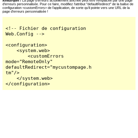
Remarques :
La page d'erreurs actuellement affichée peut être remplacée par une page
d'erreurs personnalisée. Pour ce faire, modifiez l'attribut "defaultRedirect" de la balise de
configuration <customErrors> de l'application, de sorte qu'il pointe vers une URL de la
page d'erreurs personnalisée !
<!-- Fichier de configuration 
Web.Config -->

<configuration>

    <system.web>

        <customErrors 
mode="RemoteOnly" 
defaultRedirect="mycustompage.h
tm"/>

    </system.web>

</configuration>