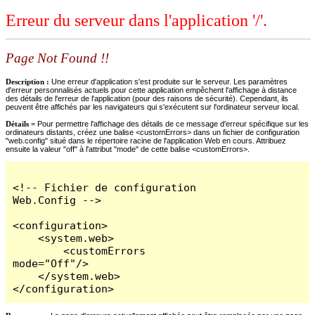
Erreur du serveur dans l'application '/'.
Page Not Found !!
Description :
Une erreur d'application s'est produite sur le serveur. Les paramètres
d'erreur personnalisés actuels pour cette application empêchent l'affichage à distance
des détails de l'erreur de l'application (pour des raisons de sécurité). Cependant, ils
peuvent être affichés par les navigateurs qui s'exécutent sur l'ordinateur serveur local.
Détails =
Pour permettre l'affichage des détails de ce message d'erreur spécifique sur les
ordinateurs distants, créez une balise <customErrors> dans un fichier de configuration
"web.config" situé dans le répertoire racine de l'application Web en cours. Attribuez
ensuite la valeur "off" à l'attribut "mode" de cette balise <customErrors>.
<!-- Fichier de configuration 
Web.Config -->

<configuration>

    <system.web>

        <customErrors 
mode="Off"/>

    </system.web>

</configuration>