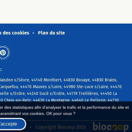
n des cookies
Plan du site
:
Maisdon s/Sèvre, 44140 Montbert, 44830 Bouaye, 44830 Brains,
Carquefou, 44470 Mauves s/Loire, 44980 Ste-Luce s/Loire, 44470
lle s/Erdre, 44240 Sucé s/Erdre, 44119 Treillières, 44450 La
0 Cheix-en-Retz, 44620 La Montagne, 44640 Le Pellerin, 44710
 des statistiques afin d'analyser le trafic et la performance du site et
paramétrant vos cookies. OK pour vous ?
'accepte
seau Biocoop
Copyright Biocoop 2026