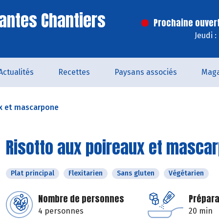
antes Chantiers
Prochaine ouver
Jeudi 
Actualités
Recettes
Paysans associés
Maga
ux et mascarpone
Risotto aux poireaux et masca
Plat principal
Flexitarien
Sans gluten
Végétarien
Nombre de personnes
Prépara
4 personnes
20 min