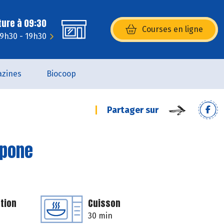
ture à 09:30
Courses en ligne
(s’ouvre dans une nouvelle fenêtr
: 9h30 - 19h30
zines
Biocoop
Partager sur
rpone
tion
Cuisson
30 min