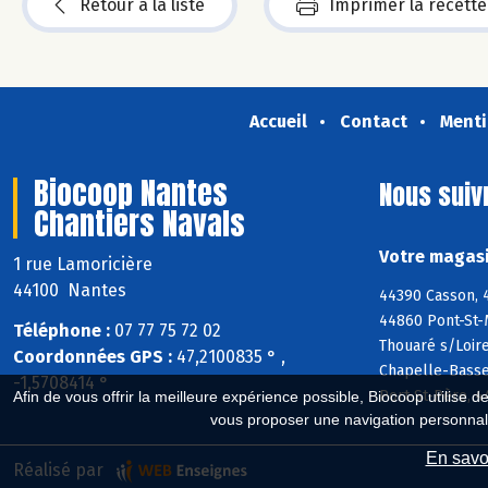
Retour à la liste
Imprimer la recette
Accueil
Contact
Menti
Biocoop Nantes
Nous suiv
Chantiers Navals
Votre magasi
1 rue Lamoricière
44100 Nantes
44390 Casson, 
44860 Pont-St-
Téléphone :
07 77 75 72 02
Thouaré s/Loir
Coordonnées GPS :
47,2100835 ° ,
Chapelle-Basse
-1,5708414 °
Port-St-Père, 
Afin de vous offrir la meilleure expérience possible, Biocoop utilise d
vous proposer une navigation personnal
En savoi
Réalisé par