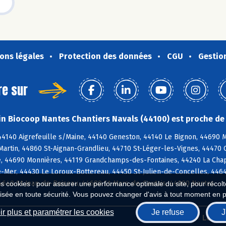
ons légales
Protection des données
CGU
Gestio
re sur
n Biocoop Nantes Chantiers Navals (44100) est proche de 
44140 Aigrefeuille s/Maine, 44140 Geneston, 44140 Le Bignon, 44690 
Martin, 44860 St-Aignan-Grandlieu, 44710 St-Léger-les-Vignes, 44470 
e, 44690 Monnières, 44119 Grandchamps-des-Fontaines, 44240 La Chape
-Mer, 44430 Le Loroux-Bottereau, 44450 St-Julien-de-Concelles, 4464
44640 St-Jean-de-Boiseau, 44680 St-Mars-de-Coutais, 44000 Nantes
es cookies : pour assurer une performance optimale du site, pour récolter
isée en toute sécurité. Vous pouvez changer d'avis à tout moment en 
r plus et paramétrer les cookies
Je refuse
J
Biocoop.fr
Le ré