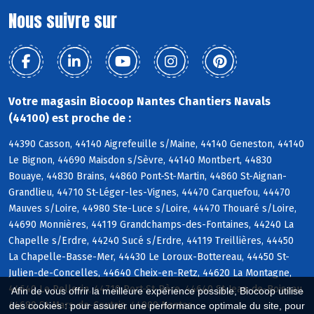
Nous suivre sur
Votre magasin Biocoop Nantes Chantiers Navals
(44100) est proche de :
44390 Casson, 44140 Aigrefeuille s/Maine, 44140 Geneston, 44140
Le Bignon, 44690 Maisdon s/Sèvre, 44140 Montbert, 44830
Bouaye, 44830 Brains, 44860 Pont-St-Martin, 44860 St-Aignan-
Grandlieu, 44710 St-Léger-les-Vignes, 44470 Carquefou, 44470
Mauves s/Loire, 44980 Ste-Luce s/Loire, 44470 Thouaré s/Loire,
44690 Monnières, 44119 Grandchamps-des-Fontaines, 44240 La
Chapelle s/Erdre, 44240 Sucé s/Erdre, 44119 Treillières, 44450
La Chapelle-Basse-Mer, 44430 Le Loroux-Bottereau, 44450 St-
Julien-de-Concelles, 44640 Cheix-en-Retz, 44620 La Montagne,
44640 Le Pellerin, 44710 Port-St-Père, 44640 St-Jean-de-Boiseau,
Afin de vous offrir la meilleure expérience possible, Biocoop utilise
44680 St-Mars-de-Coutais, 44000 Nantes
des cookies : pour assurer une performance optimale du site, pour