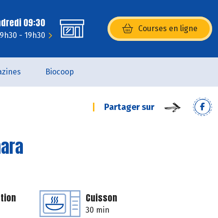
ndredi 09:30
Courses en ligne
(s’ouvre dans une nouvelle fenêtr
: 9h30 - 19h30
zines
Biocoop
Partager sur
mara
tion
Cuisson
30 min