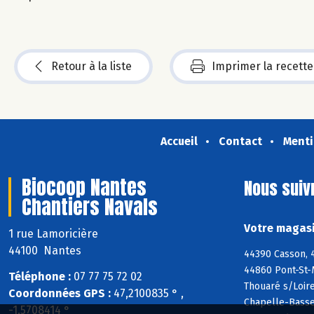
Retour à la liste
Imprimer la recette
Accueil
Contact
Menti
Biocoop Nantes
Nous suiv
Chantiers Navals
Votre magasi
1 rue Lamoricière
44100 Nantes
44390 Casson, 
44860 Pont-St-
Téléphone :
07 77 75 72 02
Thouaré s/Loir
Coordonnées GPS :
47,2100835 ° ,
Chapelle-Basse
-1,5708414 °