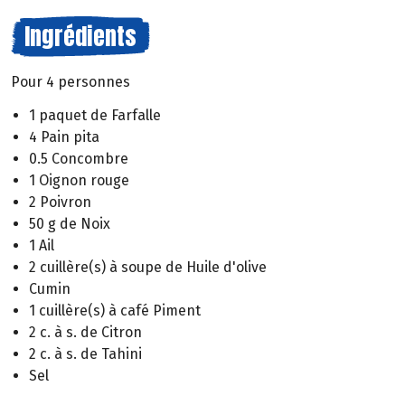
Ingrédients
Pour 4 personnes
1 paquet de Farfalle
4 Pain pita
0.5 Concombre
1 Oignon rouge
2 Poivron
50 g de Noix
1 Ail
2 cuillère(s) à soupe de Huile d'olive
Cumin
1 cuillère(s) à café Piment
2 c. à s. de Citron
2 c. à s. de Tahini
Sel