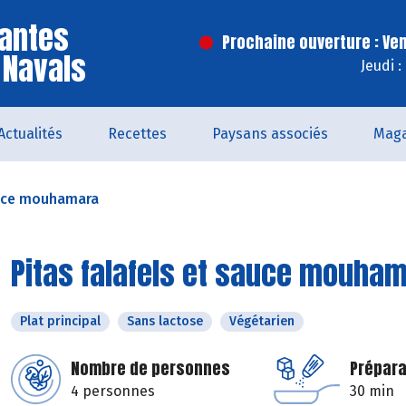
antes
Prochaine ouverture : Ve
 Navals
Jeudi 
Actualités
Recettes
Paysans associés
Maga
auce mouhamara
Pitas falafels et sauce mouha
Plat principal
Sans lactose
Végétarien
Nombre de personnes
Prépara
4 personnes
30 min