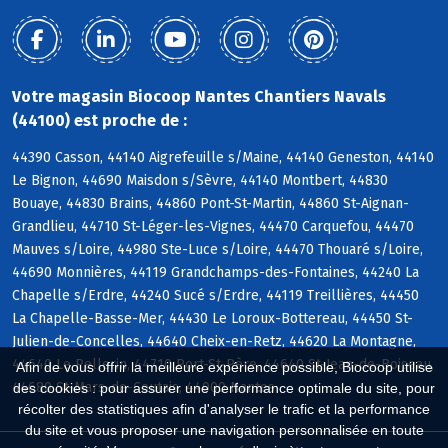
Votre magasin Biocoop Nantes Chantiers Navals
(44100) est proche de :
44390 Casson, 44140 Aigrefeuille s/Maine, 44140 Geneston, 44140
Le Bignon, 44690 Maisdon s/Sèvre, 44140 Montbert, 44830
Bouaye, 44830 Brains, 44860 Pont-St-Martin, 44860 St-Aignan-
Grandlieu, 44710 St-Léger-les-Vignes, 44470 Carquefou, 44470
Mauves s/Loire, 44980 Ste-Luce s/Loire, 44470 Thouaré s/Loire,
44690 Monnières, 44119 Grandchamps-des-Fontaines, 44240 La
Chapelle s/Erdre, 44240 Sucé s/Erdre, 44119 Treillières, 44450
La Chapelle-Basse-Mer, 44430 Le Loroux-Bottereau, 44450 St-
Julien-de-Concelles, 44640 Cheix-en-Retz, 44620 La Montagne,
44640 Le Pellerin, 44710 Port-St-Père, 44640 St-Jean-de-Boiseau,
Afin de vous offrir la meilleure expérience possible, Biocoop utilise
44680 St-Mars-de-Coutais, 44000 Nantes
des cookies : pour assurer une performance optimale du site, pour
récolter des statistiques afin d'analyser le trafic et la performance
du site et vous proposer une navigation personnalisée en toute