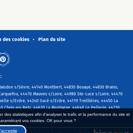
n des cookies
Plan du site
:
Maisdon s/Sèvre, 44140 Montbert, 44830 Bouaye, 44830 Brains,
Carquefou, 44470 Mauves s/Loire, 44980 Ste-Luce s/Loire, 44470
lle s/Erdre, 44240 Sucé s/Erdre, 44119 Treillières, 44450 La
0 Cheix-en-Retz, 44620 La Montagne, 44640 Le Pellerin, 44710
 des statistiques afin d'analyser le trafic et la performance du site et
paramétrant vos cookies. OK pour vous ?
'accepte