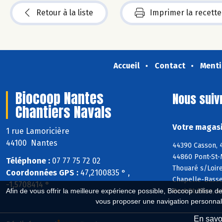
Retour à la liste
Imprimer la recette
Accueil
Contact
Menti
Biocoop Nantes
Nous suiv
Chantiers Navals
Votre magasi
1 rue Lamoricière
44100 Nantes
44390 Casson, 
44860 Pont-St-
Téléphone :
07 77 75 72 02
Thouaré s/Loir
Coordonnées GPS :
47,2100835 ° ,
Chapelle-Basse
-1,5708414 °
Port-St-Père, 
Afin de vous offrir la meilleure expérience possible, Biocoop utilise d
vous proposer une navigation personnal
En savoi