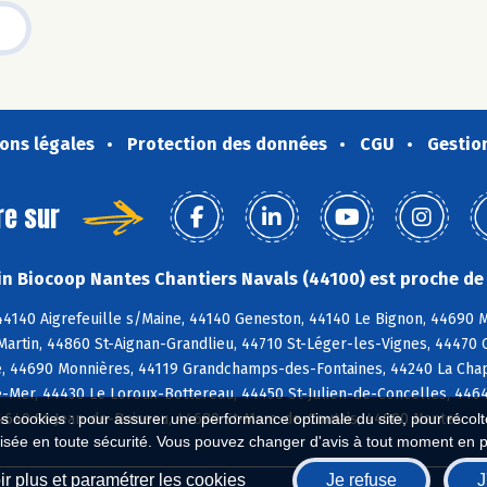
ons légales
Protection des données
CGU
Gestio
re sur
n Biocoop Nantes Chantiers Navals (44100) est proche de 
44140 Aigrefeuille s/Maine, 44140 Geneston, 44140 Le Bignon, 44690 
Martin, 44860 St-Aignan-Grandlieu, 44710 St-Léger-les-Vignes, 44470 
e, 44690 Monnières, 44119 Grandchamps-des-Fontaines, 44240 La Chape
-Mer, 44430 Le Loroux-Bottereau, 44450 St-Julien-de-Concelles, 4464
44640 St-Jean-de-Boiseau, 44680 St-Mars-de-Coutais, 44000 Nantes
es cookies : pour assurer une performance optimale du site, pour récolter
isée en toute sécurité. Vous pouvez changer d'avis à tout moment en 
r plus et paramétrer les cookies
Je refuse
J