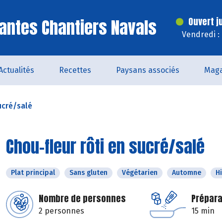
antes Chantiers Navals
Ouvert j
Vendredi :
Actualités
Recettes
Paysans associés
Maga
ucré/salé
Chou-fleur rôti en sucré/salé
Plat principal
Sans gluten
Végétarien
Automne
H
Nombre de personnes
Prépara
2 personnes
15 min