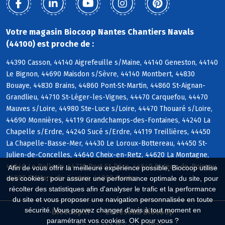
Votre magasin Biocoop Nantes Chantiers Navals
(44100) est proche de :
44390 Casson, 44140 Aigrefeuille s/Maine, 44140 Geneston, 44140
Le Bignon, 44690 Maisdon s/Sèvre, 44140 Montbert, 44830
Bouaye, 44830 Brains, 44860 Pont-St-Martin, 44860 St-Aignan-
Grandlieu, 44710 St-Léger-les-Vignes, 44470 Carquefou, 44470
Mauves s/Loire, 44980 Ste-Luce s/Loire, 44470 Thouaré s/Loire,
44690 Monnières, 44119 Grandchamps-des-Fontaines, 44240 La
Chapelle s/Erdre, 44240 Sucé s/Erdre, 44119 Treillières, 44450
La Chapelle-Basse-Mer, 44430 Le Loroux-Bottereau, 44450 St-
Julien-de-Concelles, 44640 Cheix-en-Retz, 44620 La Montagne,
44640 Le Pellerin, 44710 Port-St-Père, 44640 St-Jean-de-Boiseau,
Afin de vous offrir la meilleure expérience possible, Biocoop utilise
44680 St-Mars-de-Coutais, 44000 Nantes
des cookies : pour assurer une performance optimale du site, pour
récolter des statistiques afin d'analyser le trafic et la performance
du site et vous proposer une navigation personnalisée en toute
sécurité. Vous pouvez changer d'avis à tout moment en
Biocoop.fr
Le réseau Biocoop
paramétrant vos cookies. OK pour vous ?