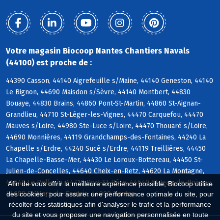
Votre magasin Biocoop Nantes Chantiers Navals
(44100) est proche de :
44390 Casson, 44140 Aigrefeuille s/Maine, 44140 Geneston, 44140
Le Bignon, 44690 Maisdon s/Sèvre, 44140 Montbert, 44830
Bouaye, 44830 Brains, 44860 Pont-St-Martin, 44860 St-Aignan-
Grandlieu, 44710 St-Léger-les-Vignes, 44470 Carquefou, 44470
Mauves s/Loire, 44980 Ste-Luce s/Loire, 44470 Thouaré s/Loire,
44690 Monnières, 44119 Grandchamps-des-Fontaines, 44240 La
Chapelle s/Erdre, 44240 Sucé s/Erdre, 44119 Treillières, 44450
La Chapelle-Basse-Mer, 44430 Le Loroux-Bottereau, 44450 St-
Julien-de-Concelles, 44640 Cheix-en-Retz, 44620 La Montagne,
44640 Le Pellerin, 44710 Port-St-Père, 44640 St-Jean-de-Boiseau,
Afin de vous offrir la meilleure expérience possible, Biocoop utilise
44680 St-Mars-de-Coutais, 44000 Nantes
des cookies : pour assurer une performance optimale du site, pour
récolter des statistiques afin d'analyser le trafic et la performance
du site et vous proposer une navigation personnalisée en toute