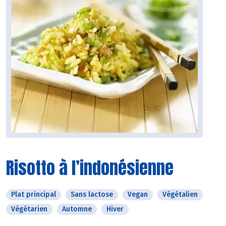
Risotto à l’indonésienne
Plat principal
Sans lactose
Vegan
Végétalien
Végétarien
Automne
Hiver