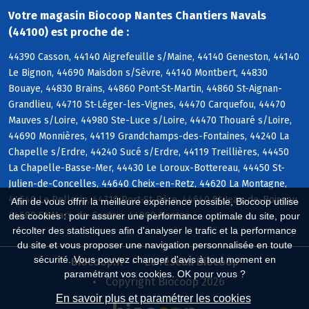
Votre magasin Biocoop Nantes Chantiers Navals
(44100) est proche de :
44390 Casson, 44140 Aigrefeuille s/Maine, 44140 Geneston, 44140
Le Bignon, 44690 Maisdon s/Sèvre, 44140 Montbert, 44830
Bouaye, 44830 Brains, 44860 Pont-St-Martin, 44860 St-Aignan-
Grandlieu, 44710 St-Léger-les-Vignes, 44470 Carquefou, 44470
Mauves s/Loire, 44980 Ste-Luce s/Loire, 44470 Thouaré s/Loire,
44690 Monnières, 44119 Grandchamps-des-Fontaines, 44240 La
Chapelle s/Erdre, 44240 Sucé s/Erdre, 44119 Treillières, 44450
La Chapelle-Basse-Mer, 44430 Le Loroux-Bottereau, 44450 St-
Julien-de-Concelles, 44640 Cheix-en-Retz, 44620 La Montagne,
44640 Le Pellerin, 44710 Port-St-Père, 44640 St-Jean-de-Boiseau,
Afin de vous offrir la meilleure expérience possible, Biocoop utilise
44680 St-Mars-de-Coutais, 44000 Nantes
des cookies : pour assurer une performance optimale du site, pour
récolter des statistiques afin d'analyser le trafic et la performance
du site et vous proposer une navigation personnalisée en toute
sécurité. Vous pouvez changer d'avis à tout moment en
Biocoop.fr
Le réseau Biocoop
paramétrant vos cookies. OK pour vous ?
Copyright Biocoop 2026
En savoir plus et paramétrer les cookies