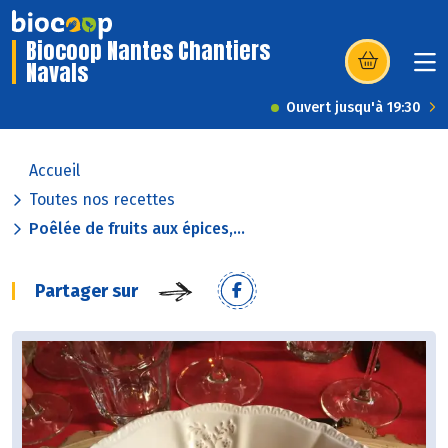
Biocoop Nantes Chantiers
Navals
(s’ouvre dans u
Ouvert jusqu'à 19:30
Accueil
Toutes nos recettes
Poêlée de fruits aux épices,...
Partager sur