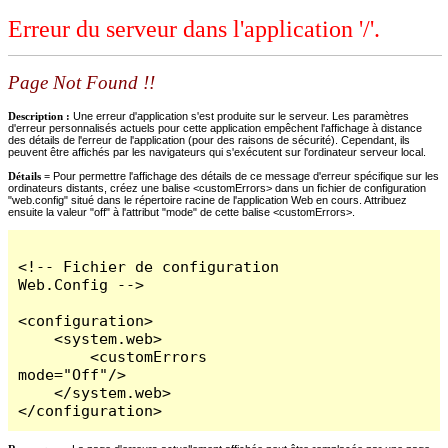
Erreur du serveur dans l'application '/'.
Page Not Found !!
Description :
Une erreur d'application s'est produite sur le serveur. Les paramètres
d'erreur personnalisés actuels pour cette application empêchent l'affichage à distance
des détails de l'erreur de l'application (pour des raisons de sécurité). Cependant, ils
peuvent être affichés par les navigateurs qui s'exécutent sur l'ordinateur serveur local.
Détails =
Pour permettre l'affichage des détails de ce message d'erreur spécifique sur les
ordinateurs distants, créez une balise <customErrors> dans un fichier de configuration
"web.config" situé dans le répertoire racine de l'application Web en cours. Attribuez
ensuite la valeur "off" à l'attribut "mode" de cette balise <customErrors>.
<!-- Fichier de configuration 
Web.Config -->

<configuration>

    <system.web>

        <customErrors 
mode="Off"/>

    </system.web>

</configuration>