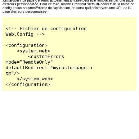
Remarques :
La page d'erreurs actuellement affichée peut être remplacée par une page
d'erreurs personnalisée. Pour ce faire, modifiez l'attribut "defaultRedirect" de la balise de
configuration <customErrors> de l'application, de sorte qu'il pointe vers une URL de la
page d'erreurs personnalisée !
<!-- Fichier de configuration 
Web.Config -->

<configuration>

    <system.web>

        <customErrors 
mode="RemoteOnly" 
defaultRedirect="mycustompage.h
tm"/>

    </system.web>

</configuration>