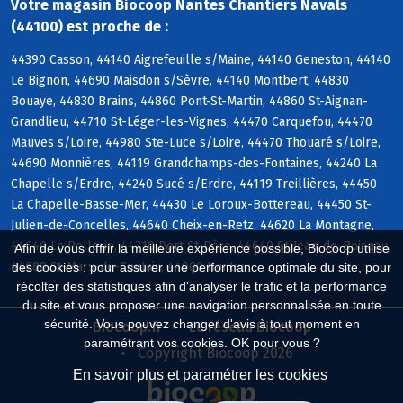
Votre magasin Biocoop Nantes Chantiers Navals
(44100) est proche de :
44390 Casson, 44140 Aigrefeuille s/Maine, 44140 Geneston, 44140
Le Bignon, 44690 Maisdon s/Sèvre, 44140 Montbert, 44830
Bouaye, 44830 Brains, 44860 Pont-St-Martin, 44860 St-Aignan-
Grandlieu, 44710 St-Léger-les-Vignes, 44470 Carquefou, 44470
Mauves s/Loire, 44980 Ste-Luce s/Loire, 44470 Thouaré s/Loire,
44690 Monnières, 44119 Grandchamps-des-Fontaines, 44240 La
Chapelle s/Erdre, 44240 Sucé s/Erdre, 44119 Treillières, 44450
La Chapelle-Basse-Mer, 44430 Le Loroux-Bottereau, 44450 St-
Julien-de-Concelles, 44640 Cheix-en-Retz, 44620 La Montagne,
44640 Le Pellerin, 44710 Port-St-Père, 44640 St-Jean-de-Boiseau,
Afin de vous offrir la meilleure expérience possible, Biocoop utilise
44680 St-Mars-de-Coutais, 44000 Nantes
des cookies : pour assurer une performance optimale du site, pour
récolter des statistiques afin d'analyser le trafic et la performance
du site et vous proposer une navigation personnalisée en toute
sécurité. Vous pouvez changer d'avis à tout moment en
Biocoop.fr
Le réseau Biocoop
paramétrant vos cookies. OK pour vous ?
Copyright Biocoop 2026
En savoir plus et paramétrer les cookies