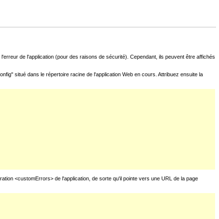
l'erreur de l'application (pour des raisons de sécurité). Cependant, ils peuvent être affichés
fig" situé dans le répertoire racine de l'application Web en cours. Attribuez ensuite la
uration <customErrors> de l'application, de sorte qu'il pointe vers une URL de la page