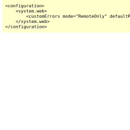
<configuration>

    <system.web>

        <customErrors mode="RemoteOnly" defaultR
    </system.web>

</configuration>