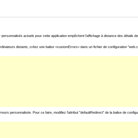
 personnalisés actuels pour cette application empêchent l'affichage à distance des détails de 
rdinateurs distants, créez une balise <customErrors> dans un fichier de configuration "web.con
urs personnalisée. Pour ce faire, modifiez l'attribut "defaultRedirect" de la balise de config