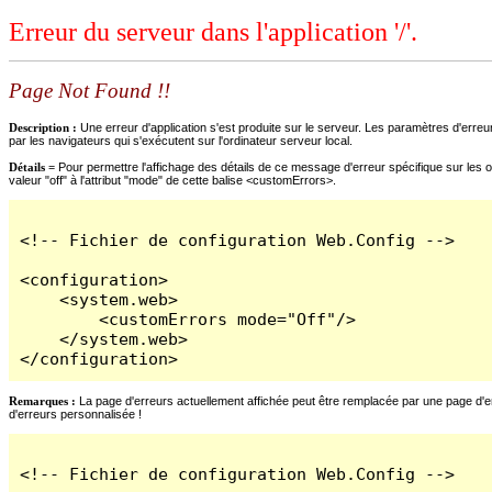
Erreur du serveur dans l'application '/'.
Page Not Found !!
Description :
Une erreur d'application s'est produite sur le serveur. Les paramètres d'erreur
par les navigateurs qui s'exécutent sur l'ordinateur serveur local.
Détails =
Pour permettre l'affichage des détails de ce message d'erreur spécifique sur les o
valeur "off" à l'attribut "mode" de cette balise <customErrors>.
<!-- Fichier de configuration Web.Config -->

<configuration>

    <system.web>

        <customErrors mode="Off"/>

    </system.web>

</configuration>
Remarques :
La page d'erreurs actuellement affichée peut être remplacée par une page d'erre
d'erreurs personnalisée !
<!-- Fichier de configuration Web.Config -->
