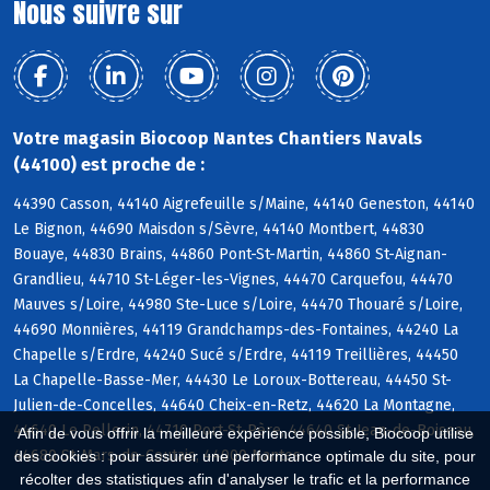
Nous suivre sur
Votre magasin Biocoop Nantes Chantiers Navals
(44100) est proche de :
44390 Casson, 44140 Aigrefeuille s/Maine, 44140 Geneston, 44140
Le Bignon, 44690 Maisdon s/Sèvre, 44140 Montbert, 44830
Bouaye, 44830 Brains, 44860 Pont-St-Martin, 44860 St-Aignan-
Grandlieu, 44710 St-Léger-les-Vignes, 44470 Carquefou, 44470
Mauves s/Loire, 44980 Ste-Luce s/Loire, 44470 Thouaré s/Loire,
44690 Monnières, 44119 Grandchamps-des-Fontaines, 44240 La
Chapelle s/Erdre, 44240 Sucé s/Erdre, 44119 Treillières, 44450
La Chapelle-Basse-Mer, 44430 Le Loroux-Bottereau, 44450 St-
Julien-de-Concelles, 44640 Cheix-en-Retz, 44620 La Montagne,
44640 Le Pellerin, 44710 Port-St-Père, 44640 St-Jean-de-Boiseau,
Afin de vous offrir la meilleure expérience possible, Biocoop utilise
44680 St-Mars-de-Coutais, 44000 Nantes
des cookies : pour assurer une performance optimale du site, pour
récolter des statistiques afin d'analyser le trafic et la performance