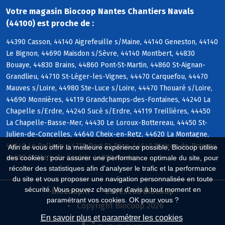
Votre magasin Biocoop Nantes Chantiers Navals
(44100) est proche de :
44390 Casson, 44140 Aigrefeuille s/Maine, 44140 Geneston, 44140
Le Bignon, 44690 Maisdon s/Sèvre, 44140 Montbert, 44830
Bouaye, 44830 Brains, 44860 Pont-St-Martin, 44860 St-Aignan-
Grandlieu, 44710 St-Léger-les-Vignes, 44470 Carquefou, 44470
Mauves s/Loire, 44980 Ste-Luce s/Loire, 44470 Thouaré s/Loire,
44690 Monnières, 44119 Grandchamps-des-Fontaines, 44240 La
Chapelle s/Erdre, 44240 Sucé s/Erdre, 44119 Treillières, 44450
La Chapelle-Basse-Mer, 44430 Le Loroux-Bottereau, 44450 St-
Julien-de-Concelles, 44640 Cheix-en-Retz, 44620 La Montagne,
44640 Le Pellerin, 44710 Port-St-Père, 44640 St-Jean-de-Boiseau,
Afin de vous offrir la meilleure expérience possible, Biocoop utilise
44680 St-Mars-de-Coutais, 44000 Nantes
des cookies : pour assurer une performance optimale du site, pour
récolter des statistiques afin d'analyser le trafic et la performance
du site et vous proposer une navigation personnalisée en toute
sécurité. Vous pouvez changer d'avis à tout moment en
Biocoop.fr
Le réseau Biocoop
paramétrant vos cookies. OK pour vous ?
Copyright Biocoop 2026
En savoir plus et paramétrer les cookies