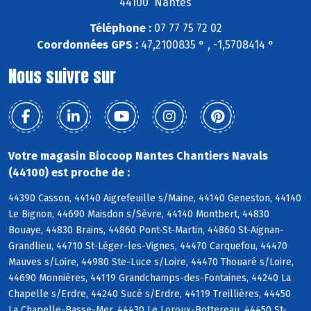
44100 Nantes
Téléphone :
07 77 75 72 02
Coordonnées GPS :
47,2100835 ° , -1,5708414 °
Nous suivre sur
Votre magasin Biocoop Nantes Chantiers Navals
(44100) est proche de :
44390 Casson, 44140 Aigrefeuille s/Maine, 44140 Geneston, 44140
Le Bignon, 44690 Maisdon s/Sèvre, 44140 Montbert, 44830
Bouaye, 44830 Brains, 44860 Pont-St-Martin, 44860 St-Aignan-
Grandlieu, 44710 St-Léger-les-Vignes, 44470 Carquefou, 44470
Mauves s/Loire, 44980 Ste-Luce s/Loire, 44470 Thouaré s/Loire,
44690 Monnières, 44119 Grandchamps-des-Fontaines, 44240 La
Chapelle s/Erdre, 44240 Sucé s/Erdre, 44119 Treillières, 44450
La Chapelle-Basse-Mer, 44430 Le Loroux-Bottereau, 44450 St-