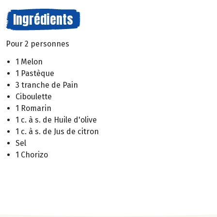
Ingrédients
Pour 2 personnes
1 Melon
1 Pastèque
3 tranche de Pain
Ciboulette
1 Romarin
1 c. à s. de Huile d'olive
1 c. à s. de Jus de citron
Sel
1 Chorizo