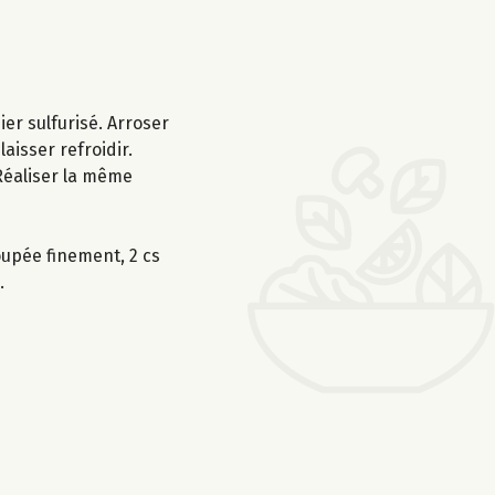
er sulfurisé. Arroser
aisser refroidir.
 Réaliser la même
oupée finement, 2 cs
.