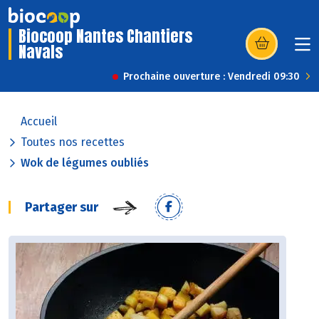
Biocoop Nantes Chantiers
Navals
(s’ouvre dans u
Prochaine ouverture : Vendredi 09:30
Accueil
Toutes nos recettes
Wok de légumes oubliés
Partager sur