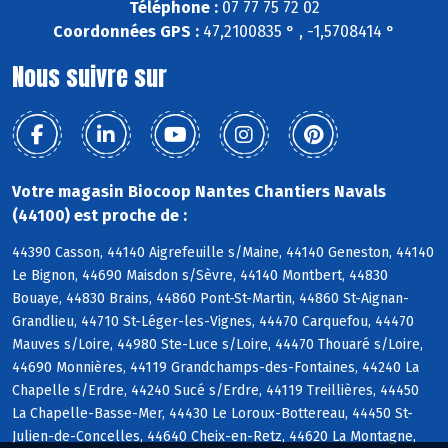
Téléphone :
07 77 75 72 02
Coordonnées GPS :
47,2100835 ° , -1,5708414 °
Nous suivre sur
Votre magasin Biocoop Nantes Chantiers Navals
(44100) est proche de :
44390 Casson, 44140 Aigrefeuille s/Maine, 44140 Geneston, 44140
Le Bignon, 44690 Maisdon s/Sèvre, 44140 Montbert, 44830
Bouaye, 44830 Brains, 44860 Pont-St-Martin, 44860 St-Aignan-
Grandlieu, 44710 St-Léger-les-Vignes, 44470 Carquefou, 44470
Mauves s/Loire, 44980 Ste-Luce s/Loire, 44470 Thouaré s/Loire,
44690 Monnières, 44119 Grandchamps-des-Fontaines, 44240 La
Chapelle s/Erdre, 44240 Sucé s/Erdre, 44119 Treillières, 44450
La Chapelle-Basse-Mer, 44430 Le Loroux-Bottereau, 44450 St-
Julien-de-Concelles, 44640 Cheix-en-Retz, 44620 La Montagne,