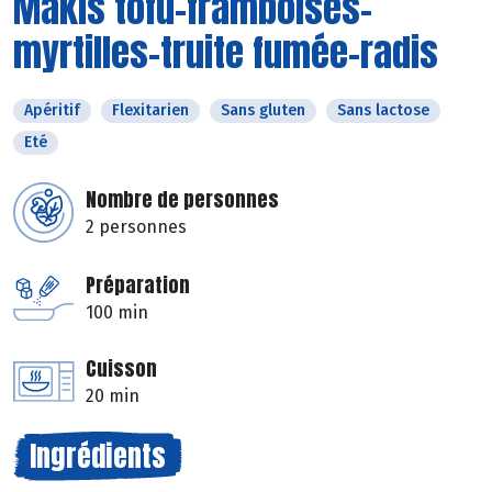
Makis tofu-framboises-
myrtilles-truite fumée-radis
Apéritif
Flexitarien
Sans gluten
Sans lactose
Eté
Nombre de personnes
2 personnes
Préparation
100 min
Cuisson
20 min
Ingrédients