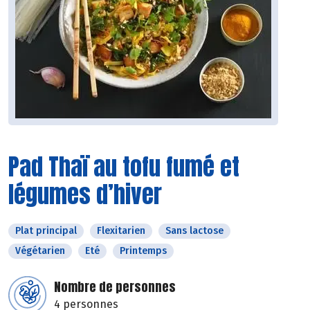
Pad Thaï au tofu fumé et
légumes d’hiver
Plat principal
Flexitarien
Sans lactose
Végétarien
Eté
Printemps
Nombre de personnes
4 personnes