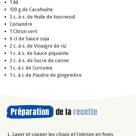
1 Ail
120 g de Cacahuète
3 c. à s. de Huile de tournesol
Coriandre
1 Citron vert
6 cl de Sauce soja
2 c. à s. de Vinaigre de riz
1 c. à s. de Sauce piquante
2 c. à s. de Sucre de canne
1 c. à c de Curcuma
1 c. à c de Poudre de gingembre
Préparation
de la
recette
Laver et couper les choux et l’oignon en fines