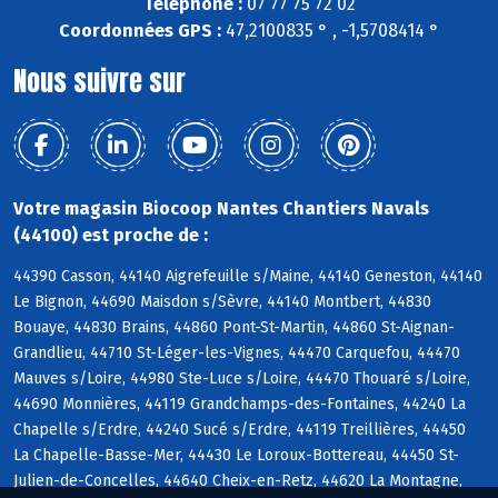
Téléphone :
07 77 75 72 02
Coordonnées GPS :
47,2100835 ° , -1,5708414 °
Nous suivre sur
Votre magasin Biocoop Nantes Chantiers Navals
(44100) est proche de :
44390 Casson, 44140 Aigrefeuille s/Maine, 44140 Geneston, 44140
Le Bignon, 44690 Maisdon s/Sèvre, 44140 Montbert, 44830
Bouaye, 44830 Brains, 44860 Pont-St-Martin, 44860 St-Aignan-
Grandlieu, 44710 St-Léger-les-Vignes, 44470 Carquefou, 44470
Mauves s/Loire, 44980 Ste-Luce s/Loire, 44470 Thouaré s/Loire,
44690 Monnières, 44119 Grandchamps-des-Fontaines, 44240 La
Chapelle s/Erdre, 44240 Sucé s/Erdre, 44119 Treillières, 44450
La Chapelle-Basse-Mer, 44430 Le Loroux-Bottereau, 44450 St-
Julien-de-Concelles, 44640 Cheix-en-Retz, 44620 La Montagne,