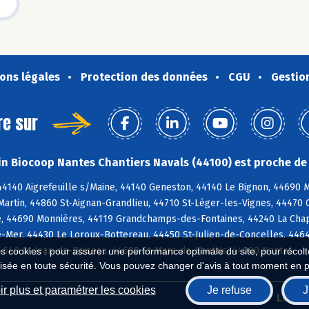
ons légales
Protection des données
CGU
Gestio
re sur
n Biocoop Nantes Chantiers Navals (44100) est proche de 
44140 Aigrefeuille s/Maine, 44140 Geneston, 44140 Le Bignon, 44690 
Martin, 44860 St-Aignan-Grandlieu, 44710 St-Léger-les-Vignes, 44470 
e, 44690 Monnières, 44119 Grandchamps-des-Fontaines, 44240 La Chape
-Mer, 44430 Le Loroux-Bottereau, 44450 St-Julien-de-Concelles, 4464
44640 St-Jean-de-Boiseau, 44680 St-Mars-de-Coutais, 44000 Nantes
es cookies : pour assurer une performance optimale du site, pour récolter
isée en toute sécurité. Vous pouvez changer d'avis à tout moment en 
r plus et paramétrer les cookies
Je refuse
J
Biocoop.fr
Le ré