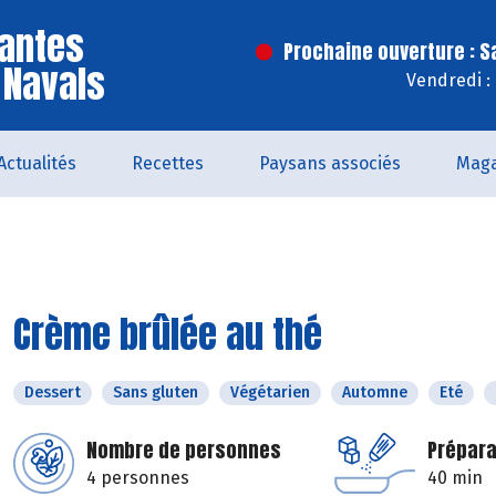
antes
Prochaine ouverture : 
 Navals
Vendredi :
Actualités
Recettes
Paysans associés
Maga
Crème brûlée au thé
Dessert
Sans gluten
Végétarien
Automne
Eté
Nombre de personnes
Prépara
4 personnes
40 min