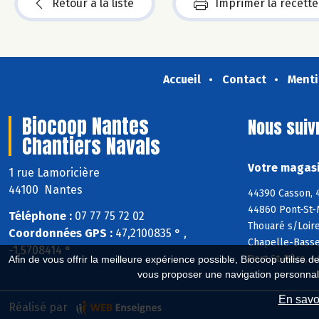
Retour à la liste
Imprimer la recette
Accueil
Contact
Menti
Biocoop Nantes
Nous suiv
Chantiers Navals
Votre magasi
1 rue Lamoricière
44100 Nantes
44390 Casson, 
44860 Pont-St-
Téléphone :
07 77 75 72 02
Thouaré s/Loir
Coordonnées GPS :
47,2100835 ° ,
Chapelle-Basse
-1,5708414 °
Port-St-Père, 
Afin de vous offrir la meilleure expérience possible, Biocoop utilise d
vous proposer une navigation personnal
En savoi
Réalisé par