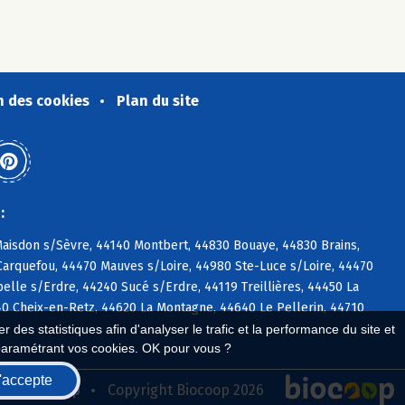
n des cookies
Plan du site
:
Maisdon s/Sèvre, 44140 Montbert, 44830 Bouaye, 44830 Brains,
Carquefou, 44470 Mauves s/Loire, 44980 Ste-Luce s/Loire, 44470
lle s/Erdre, 44240 Sucé s/Erdre, 44119 Treillières, 44450 La
0 Cheix-en-Retz, 44620 La Montagne, 44640 Le Pellerin, 44710
 des statistiques afin d'analyser le trafic et la performance du site et
paramétrant vos cookies. OK pour vous ?
'accepte
seau Biocoop
Copyright Biocoop 2026