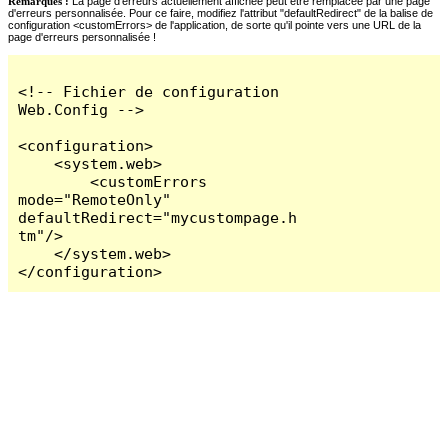
Remarques :
La page d'erreurs actuellement affichée peut être remplacée par une page
d'erreurs personnalisée. Pour ce faire, modifiez l'attribut "defaultRedirect" de la balise de
configuration <customErrors> de l'application, de sorte qu'il pointe vers une URL de la
page d'erreurs personnalisée !
<!-- Fichier de configuration 
Web.Config -->

<configuration>

    <system.web>

        <customErrors 
mode="RemoteOnly" 
defaultRedirect="mycustompage.h
tm"/>

    </system.web>

</configuration>