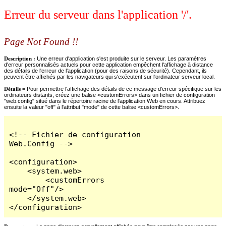
Erreur du serveur dans l'application '/'.
Page Not Found !!
Description :
Une erreur d'application s'est produite sur le serveur. Les paramètres
d'erreur personnalisés actuels pour cette application empêchent l'affichage à distance
des détails de l'erreur de l'application (pour des raisons de sécurité). Cependant, ils
peuvent être affichés par les navigateurs qui s'exécutent sur l'ordinateur serveur local.
Détails =
Pour permettre l'affichage des détails de ce message d'erreur spécifique sur les
ordinateurs distants, créez une balise <customErrors> dans un fichier de configuration
"web.config" situé dans le répertoire racine de l'application Web en cours. Attribuez
ensuite la valeur "off" à l'attribut "mode" de cette balise <customErrors>.
<!-- Fichier de configuration 
Web.Config -->

<configuration>

    <system.web>

        <customErrors 
mode="Off"/>

    </system.web>

</configuration>