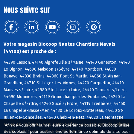
Nous suivre sur
Votre magasin Biocoop Nantes Chantiers Navals
(44100) est proche de :
44390 Casson, 44140 Aigrefeuille s/Maine, 44140 Geneston, 44140
Le Bignon, 44690 Maisdon s/Sèvre, 44140 Montbert, 44830
Bouaye, 44830 Brains, 44860 Pont-St-Martin, 44860 St-Aignan-
Grandlieu, 44710 St-Léger-les-Vignes, 44470 Carquefou, 44470
Mauves s/Loire, 44980 Ste-Luce s/Loire, 44470 Thouaré s/Loire,
44690 Monnières, 44119 Grandchamps-des-Fontaines, 44240 La
Chapelle s/Erdre, 44240 Sucé s/Erdre, 44119 Treillières, 44450
La Chapelle-Basse-Mer, 44430 Le Loroux-Bottereau, 44450 St-
Julien-de-Concelles, 44640 Cheix-en-Retz, 44620 La Montagne,
44640 Le Pellerin, 44710 Port-St-Père, 44640 St-Jean-de-Boiseau,
Afin de vous offrir la meilleure expérience possible, Biocoop utilise
44680 St-Mars-de-Coutais, 44000 Nantes
des cookies : pour assurer une performance optimale du site, pour