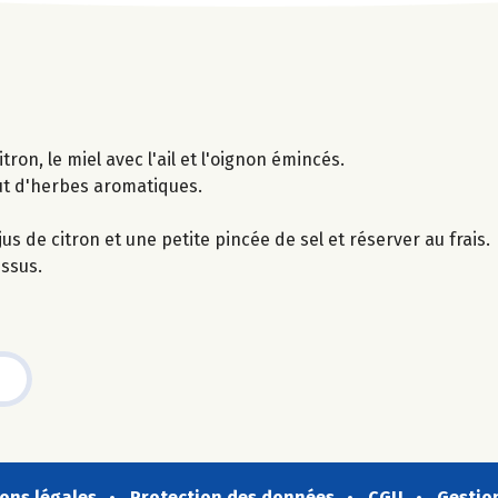
tron, le miel avec l'ail et l'oignon émincés.
out d'herbes aromatiques.
us de citron et une petite pincée de sel et réserver au frais.
essus.
ons légales
Protection des données
CGU
Gestio