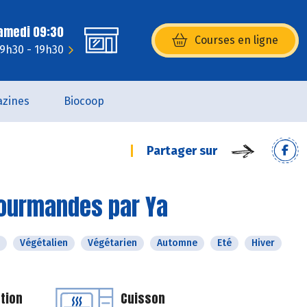
Samedi 09:30
Courses en ligne
(s’ouvre dans une nouvelle fenêtr
 9h30 - 19h30
zines
Biocoop
Partager sur
gourmandes par Ya
Végétalien
Végétarien
Automne
Eté
Hiver
tion
Cuisson