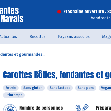
antes
Prochaine ouverture : 
 Navals
Vendredi :
Actualités
Recettes
Paysans associés
Maga
ndantes et gourmandes...
Carottes Rôties, fondantes et 
Entrée
Sans gluten
Sans lactose
Sans porc
Vegan
Printemps
Nombre de personnes
Prépara