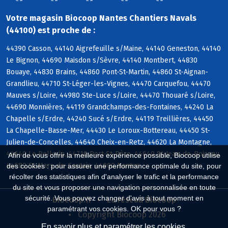
Votre magasin Biocoop Nantes Chantiers Navals
(44100) est proche de :
44390 Casson, 44140 Aigrefeuille s/Maine, 44140 Geneston, 44140
Le Bignon, 44690 Maisdon s/Sèvre, 44140 Montbert, 44830
Bouaye, 44830 Brains, 44860 Pont-St-Martin, 44860 St-Aignan-
Grandlieu, 44710 St-Léger-les-Vignes, 44470 Carquefou, 44470
Mauves s/Loire, 44980 Ste-Luce s/Loire, 44470 Thouaré s/Loire,
44690 Monnières, 44119 Grandchamps-des-Fontaines, 44240 La
Chapelle s/Erdre, 44240 Sucé s/Erdre, 44119 Treillières, 44450
La Chapelle-Basse-Mer, 44430 Le Loroux-Bottereau, 44450 St-
Julien-de-Concelles, 44640 Cheix-en-Retz, 44620 La Montagne,
44640 Le Pellerin, 44710 Port-St-Père, 44640 St-Jean-de-Boiseau,
Afin de vous offrir la meilleure expérience possible, Biocoop utilise
44680 St-Mars-de-Coutais, 44000 Nantes
des cookies : pour assurer une performance optimale du site, pour
récolter des statistiques afin d'analyser le trafic et la performance
du site et vous proposer une navigation personnalisée en toute
sécurité. Vous pouvez changer d'avis à tout moment en
Biocoop.fr
Le réseau Biocoop
paramétrant vos cookies. OK pour vous ?
Copyright Biocoop 2026
En savoir plus et paramétrer les cookies