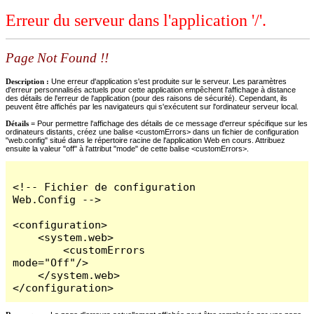
Erreur du serveur dans l'application '/'.
Page Not Found !!
Description :
Une erreur d'application s'est produite sur le serveur. Les paramètres
d'erreur personnalisés actuels pour cette application empêchent l'affichage à distance
des détails de l'erreur de l'application (pour des raisons de sécurité). Cependant, ils
peuvent être affichés par les navigateurs qui s'exécutent sur l'ordinateur serveur local.
Détails =
Pour permettre l'affichage des détails de ce message d'erreur spécifique sur les
ordinateurs distants, créez une balise <customErrors> dans un fichier de configuration
"web.config" situé dans le répertoire racine de l'application Web en cours. Attribuez
ensuite la valeur "off" à l'attribut "mode" de cette balise <customErrors>.
<!-- Fichier de configuration 
Web.Config -->

<configuration>

    <system.web>

        <customErrors 
mode="Off"/>

    </system.web>

</configuration>