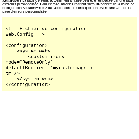
Remarques :
La page d'erreurs actuellement affichée peut être remplacée par une page
d'erreurs personnalisée. Pour ce faire, modifiez l'attribut "defaultRedirect" de la balise de
configuration <customErrors> de l'application, de sorte qu'il pointe vers une URL de la
page d'erreurs personnalisée !
<!-- Fichier de configuration 
Web.Config -->

<configuration>

    <system.web>

        <customErrors 
mode="RemoteOnly" 
defaultRedirect="mycustompage.h
tm"/>

    </system.web>

</configuration>