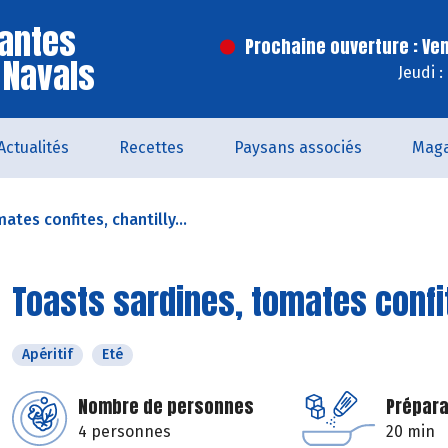
antes
Prochaine ouverture : Ve
 Navals
Jeudi 
Actualités
Recettes
Paysans associés
Maga
ates confites, chantilly...
Toasts sardines, tomates confit
Apéritif
Eté
Nombre de personnes
Prépara
4 personnes
20 min