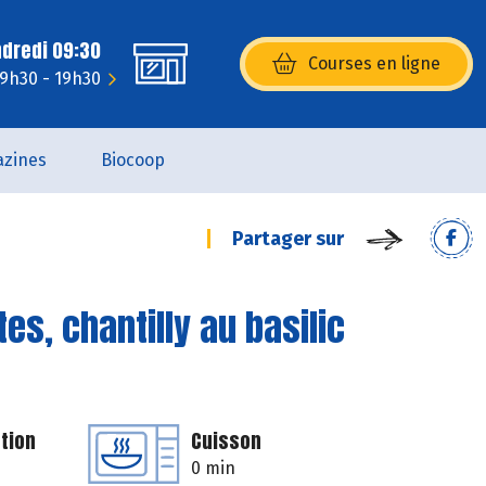
ndredi 09:30
Courses en ligne
(s’ouvre dans une nouvelle fenêtr
: 9h30 - 19h30
zines
Biocoop
Partager sur
es, chantilly au basilic
tion
Cuisson
0 min