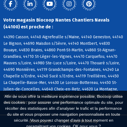
Votre magasin Biocoop Nantes Chantiers Navals
(44100) est proche de :
44390 Casson, 44140 Aigrefeuille s/Maine, 44140 Geneston, 44140
Le Bignon, 44690 Maisdon s/Sèvre, 44140 Montbert, 44830
Bouaye, 44830 Brains, 44860 Pont-St-Martin, 44860 St-Aignan-
Grandlieu, 44710 St-Léger-les-Vignes, 44470 Carquefou, 44470
Mauves s/Loire, 44980 Ste-Luce s/Loire, 44470 Thouaré s/Loire,
44690 Monnières, 44119 Grandchamps-des-Fontaines, 44240 La
Chapelle s/Erdre, 44240 Sucé s/Erdre, 44119 Treillières, 44450
La Chapelle-Basse-Mer, 44430 Le Loroux-Bottereau, 44450 St-
Julien-de-Concelles, 44640 Cheix-en-Retz, 44620 La Montagne,
44640 Le Pellerin, 44710 Port-St-Père, 44640 St-Jean-de-Boiseau,
Afin de vous offrir la meilleure expérience possible, Biocoop utilise
44680 St-Mars-de-Coutais, 44000 Nantes
des cookies : pour assurer une performance optimale du site, pour
récolter des statistiques afin d'analyser le trafic et la performance
du site et vous proposer une navigation personnalisée en toute
sécurité. Vous pouvez changer d'avis à tout moment en
Biocoop.fr
Le réseau Biocoop
paramétrant vos cookies. OK pour vous ?