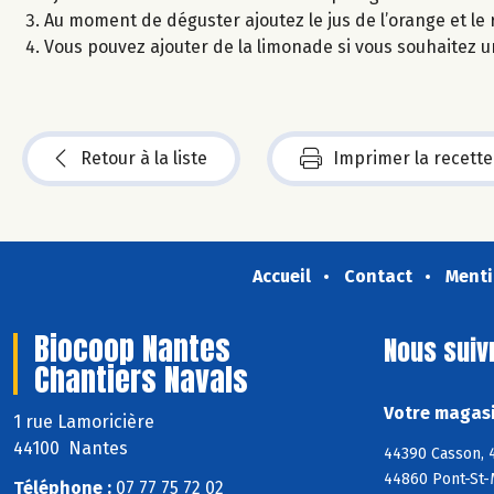
Au moment de déguster ajoutez le jus de l’orange et le
Vous pouvez ajouter de la limonade si vous souhaitez u
Retour à la liste
Imprimer la recette
Accueil
Contact
Menti
Biocoop Nantes
Nous suiv
Chantiers Navals
Votre magasi
1 rue Lamoricière
44100 Nantes
44390 Casson, 
44860 Pont-St-
Téléphone :
07 77 75 72 02