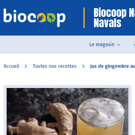
Biocoop N
Navals
Le magasin
Accueil
Toutes nos recettes
Jus de gingembre a