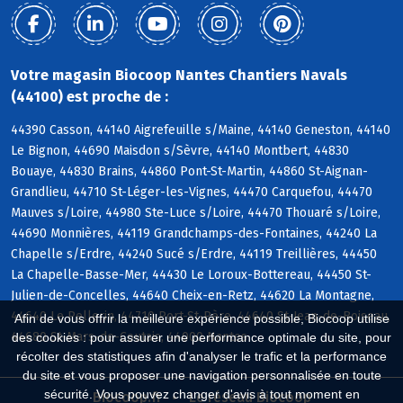
Votre magasin Biocoop Nantes Chantiers Navals
(44100) est proche de :
44390 Casson, 44140 Aigrefeuille s/Maine, 44140 Geneston, 44140
Le Bignon, 44690 Maisdon s/Sèvre, 44140 Montbert, 44830
Bouaye, 44830 Brains, 44860 Pont-St-Martin, 44860 St-Aignan-
Grandlieu, 44710 St-Léger-les-Vignes, 44470 Carquefou, 44470
Mauves s/Loire, 44980 Ste-Luce s/Loire, 44470 Thouaré s/Loire,
44690 Monnières, 44119 Grandchamps-des-Fontaines, 44240 La
Chapelle s/Erdre, 44240 Sucé s/Erdre, 44119 Treillières, 44450
La Chapelle-Basse-Mer, 44430 Le Loroux-Bottereau, 44450 St-
Julien-de-Concelles, 44640 Cheix-en-Retz, 44620 La Montagne,
44640 Le Pellerin, 44710 Port-St-Père, 44640 St-Jean-de-Boiseau,
Afin de vous offrir la meilleure expérience possible, Biocoop utilise
44680 St-Mars-de-Coutais, 44000 Nantes
des cookies : pour assurer une performance optimale du site, pour
récolter des statistiques afin d'analyser le trafic et la performance
du site et vous proposer une navigation personnalisée en toute
sécurité. Vous pouvez changer d'avis à tout moment en
Biocoop.fr
Le réseau Biocoop